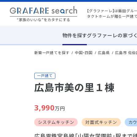
【グラファーレ】は飯田グル
タクトホームが贈る一戸建
物件を探す
グラファーレの家づ
新築一戸建てを探す
中国・四国
広島県
広島市 佐伯
一戸建て
広島市美の里１棟
3,990
万円
システムキッチン
対面式キッチン
カ
広島電鉄宮島線「山陽女学園前」駅まで