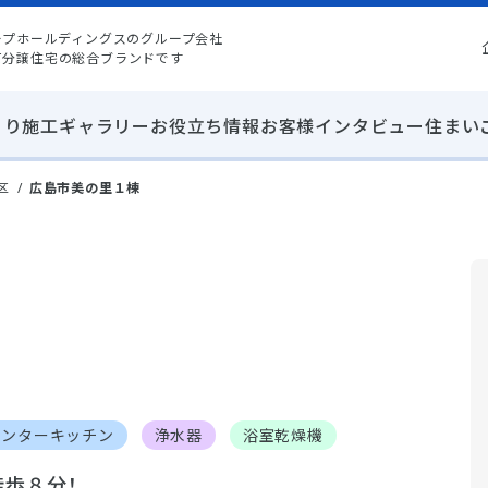
ープホールディングスのグループ会社
て分譲住宅の総合ブランドです
くり
施工ギャラリー
お役立ち情報
お客様インタビュー
住まい
区
広島市美の里１棟
ウンターキッチン
浄水器
浴室乾燥機
徒歩８分！