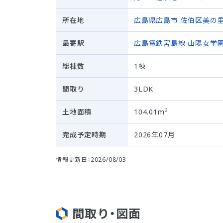
所在地
広島県広島市 佐伯区
美の
最寄駅
広島電鉄宮島線
山陽女学
総棟数
1棟
間取り
3LDK
土地面積
104.01m²
完成予定時期
2026年07月
情報更新日：2026/08/03
間取り・図面