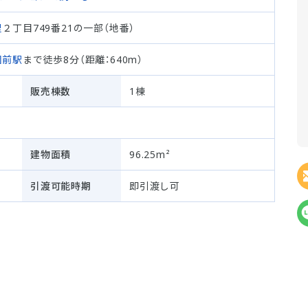
里
２丁目749番21の一部（地番）
園前駅
まで徒歩8分（距離：640m）
販売棟数
1棟
建物面積
96.25m²
引渡可能時期
即引渡し可