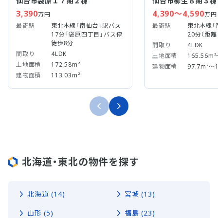
仙台市袋原１７期２棟
仙台市柳生８期３棟
3,390
4,390～4,590
万円
万円
最寄駅
東北本線「南仙台」駅バス
最寄駅
東北本線「
17分「袋原四丁目」バス停
20分（距離：
徒歩8分
間取り
4LDK
間取り
4LDK
土地面積
165.56m²
土地面積
172.58m²
建物面積
97.7m²～1
建物面積
113.03m²
北海道・東北の物件を探す
北海道 (14)
宮城 (13)
山形 (5)
福島 (23)