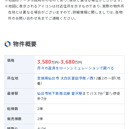
地図はデータ作成時点のものであり、現状と異なる場合がございます。
地図に表示されるアイコンは付近住所を示すものであり、実際の物件所
在地とは異なる場合がございますので、詳細情報に関しましては、各物
件のお問い合わせ先までご連絡ください。
物件概要
価格
3,580
3,680
万円・
万円
月々の返済をローンシミュレーションで調べる
所在地
宮城県仙台市 太白区
富田字南ノ西
12番2の一部（地
番）
最寄駅
仙台市地下鉄南北線
富沢駅
までバス7分「富?」停徒
歩7分
総棟数
2棟
販売棟数
2棟
間取り
4LDK