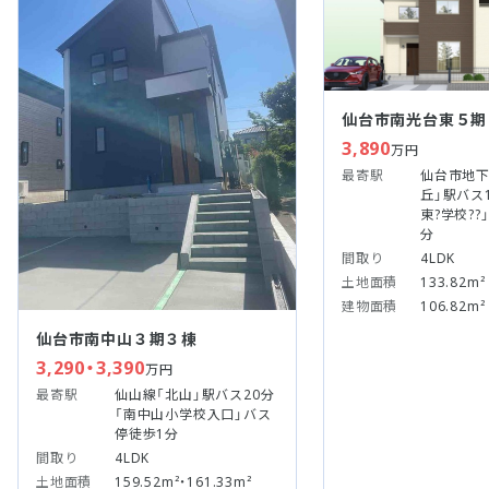
仙台市南光台東５期
3,890
万円
最寄駅
仙台市地下
丘」駅バス
東?学校??
分
間取り
4LDK
土地面積
133.82m²
建物面積
106.82m²
仙台市南中山３期３棟
3,290・3,390
万円
最寄駅
仙山線「北山」駅バス20分
「南中山小学校入口」バス
停徒歩1分
間取り
4LDK
土地面積
159.52m²・161.33m²