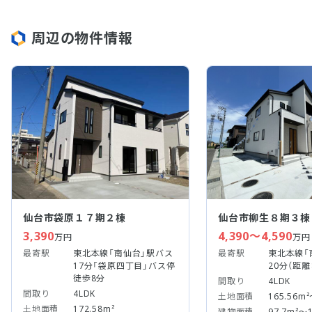
周辺の物件情報
仙台市袋原１７期２棟
仙台市柳生８期３棟
3,390
4,390～4,590
万円
万円
最寄駅
東北本線「南仙台」駅バス
最寄駅
東北本線「
17分「袋原四丁目」バス停
20分（距離：
徒歩8分
間取り
4LDK
間取り
4LDK
土地面積
165.56m²
土地面積
172.58m²
建物面積
97.7m²～1