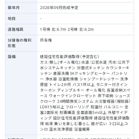
築年月
2026年09月完成予定
地目
-
道路幅員
1号棟 北:6.7m 2号棟 北:6.2m
分譲後の権利
所有権
形態
設備
建設住宅性能評価取得（予定含む）
ガス：無し(オール電化) 水道：公営水道 汚水：公共下
水システムキッチン 対面式キッチン カウンターキ
ッチン 食器洗機 IHクッキングヒーター パントリ
ー 浄水器 浴室乾燥機 シャンプードレッサー 洗浄
便座 トイレ2か所 バス1坪以上 モニター付きイン
ターホン ディンプルキー オール電化 各室収納スペ
ース ウォークインクローゼット 床下収納 シューズ
クローク 24時間換気システム 火災警報器（報知器）
LDK15帖以上 フローリング 和室付 バルコニー 全
室2面採光 耐震構造 全面道路5ｍ以上 外壁サイデ
ィング 設計住宅性能評価取得 建設住宅性能評価取
得 給湯 集いを楽しむ暮らし 庭が広い ３口以上コ
ンロ 温水洗浄便座 浴室暖房