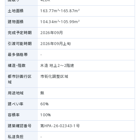
土地面積
163.77m²・165.87m²
建物面積
104.34m²・105.99m²
完成予定時期
2026年09月
引渡可能時期
2026年09月上旬
最多価格帯
-
構造・階数
木造 地上2～2階建
都市計画行区
市街化調整区域
域
用途地域
無
建ぺい率
60%
容積率
100%
建築確認番号
第HPA-26-02343-1号
私道負担
-