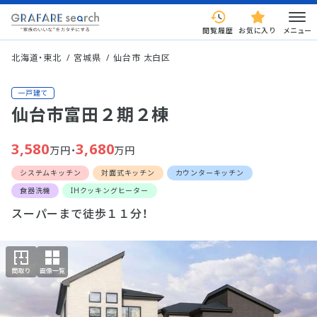
閲覧履歴
お気に入り
メニュー
北海道・東北
宮城県
仙台市 太白区
一戸建て
仙台市富田２期２棟
3,580
3,680
万円・
万円
システムキッチン
対面式キッチン
カウンターキッチン
食器洗機
IHクッキングヒーター
スーパーまで徒歩１１分！