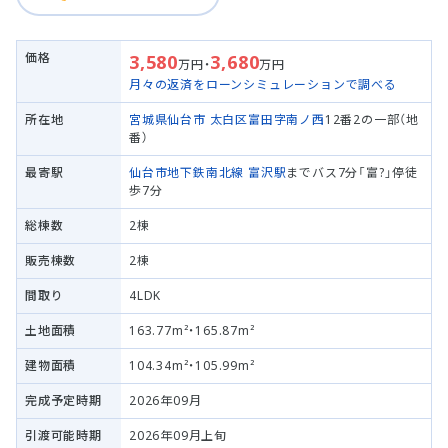
価格
3,580
3,680
万円・
万円
月々の返済をローンシミュレーションで調べる
所在地
宮城県仙台市 太白区
富田字南ノ西
12番2の一部（地
番）
最寄駅
仙台市地下鉄南北線
富沢駅
までバス7分「富?」停徒
歩7分
総棟数
2棟
販売棟数
2棟
間取り
4LDK
土地面積
163.77m²・165.87m²
建物面積
104.34m²・105.99m²
完成予定時期
2026年09月
引渡可能時期
2026年09月上旬