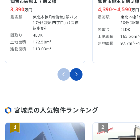
仙台市袋原１７期２棟
仙台市柳生８期３棟
3,390
4,390～4,590
万円
万円
最寄駅
東北本線「南仙台」駅バス
最寄駅
東北本線「
17分「袋原四丁目」バス停
20分（距離：
徒歩8分
間取り
4LDK
間取り
4LDK
土地面積
165.56m²
土地面積
172.58m²
建物面積
97.7m²～1
建物面積
113.03m²
宮城県の人気物件ランキング
1
2