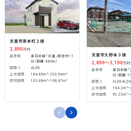
天童市東本町２棟
2,890
万円
天童市久野本３棟
最寄駅
奥羽本線「天童」駅徒歩11
分（距離：880m）
2,890～3,190
万円
間取り
4LDK
最寄駅
奥羽本線「
土地面積
184.69m²・203.94m²
分（距離：1
建物面積
102.68m²・108.47m²
間取り
3LDK4LD
土地面積
164.2m²～
建物面積
95.23m²～