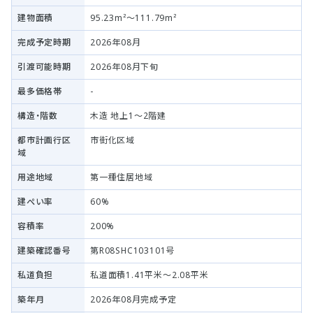
建物面積
95.23m²～111.79m²
完成予定時期
2026年08月
引渡可能時期
2026年08月下旬
最多価格帯
-
構造・階数
木造 地上1～2階建
都市計画行区
市街化区域
域
用途地域
第一種住居地域
建ぺい率
60%
容積率
200%
建築確認番号
第R08SHC103101号
私道負担
私道面積1.41平米～2.08平米
築年月
2026年08月完成予定