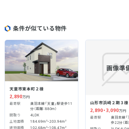
条件が似ている物件
天童市東本町２棟
2,890
万円
山形市浜崎２期３棟
最寄駅
奥羽本線「天童」駅徒歩11
分（距離：880m）
2,890・3,090
万円
間取り
4LDK
最寄駅
奥羽本線「
土地面積
184.69m²・203.94m²
歩22分（距
建物面積
102.68m²・108.47m²
間取り
3LDK4LD