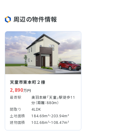
周辺の物件情報
天童市東本町２棟
2,890
万円
最寄駅
奥羽本線「天童」駅徒歩11
分（距離：880m）
間取り
4LDK
土地面積
184.69m²・203.94m²
建物面積
102.68m²・108.47m²