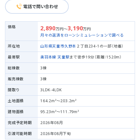
電話で問い合わせ
価格
2,890
3,190
万円～
万円
月々の返済をローンシミュレーションで調べる
所在地
山形県天童市
久野本
２丁目234-1の一部（地番）
最寄駅
奥羽本線
天童駅
まで徒歩19分（距離：1520m）
総棟数
3棟
販売棟数
3棟
間取り
3LDK-4LDK
土地面積
164.2m²～203.2m²
建物面積
95.23m²～111.79m²
完成予定時期
2026年08月
引渡可能時期
2026年08月下旬