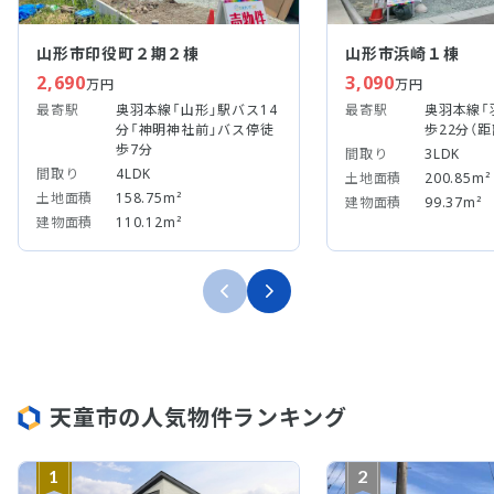
山形市印役町２期２棟
山形市浜崎１棟
2,690
3,090
万円
万円
最寄駅
奥羽本線「山形」駅バス14
最寄駅
奥羽本線「
分「神明神社前」バス停徒
歩22分（距
歩7分
間取り
3LDK
間取り
4LDK
土地面積
200.85m²
土地面積
158.75m²
建物面積
99.37m²
建物面積
110.12m²
天童市の人気物件ランキング
1
2