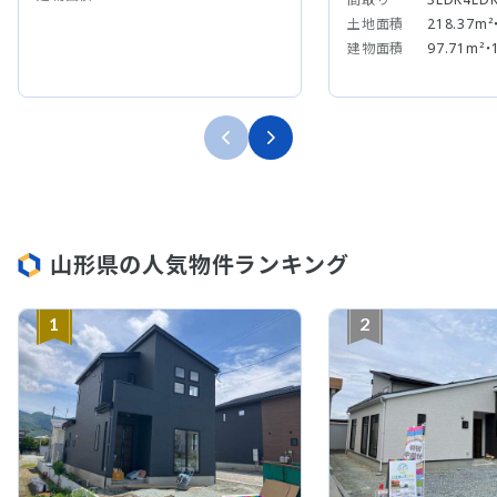
土地面積
218.37m²
建物面積
97.71m²・
山形県の人気物件ランキング
1
2