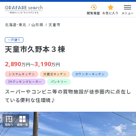
閲覧履歴
お気に入り
メニュー
北海道・東北
山形県
天童市
一戸建て
天童市久野本３棟
2,890
3,190
万円～
万円
システムキッチン
対面式キッチン
カウンターキッチン
IHクッキングヒーター
パントリー
スーパーやコンビニ等の買物施設が徒歩圏内に点在し
ている便利な住環境♪