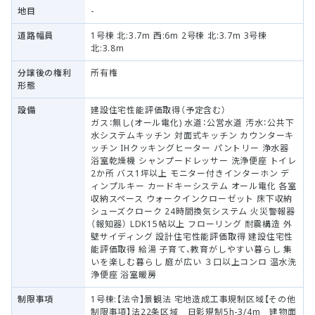
地目
-
道路幅員
1号棟 北:3.7m 西:6m 2号棟 北:3.7m 3号棟
北:3.8m
分譲後の権利
所有権
形態
設備
建設住宅性能評価取得（予定含む）
ガス：無し(オール電化) 水道：公営水道 汚水：公共下
水システムキッチン 対面式キッチン カウンターキ
ッチン IHクッキングヒーター パントリー 浄水器
浴室乾燥機 シャンプードレッサー 洗浄便座 トイレ
2か所 バス1坪以上 モニター付きインターホン デ
ィンプルキー カードキーシステム オール電化 各室
収納スペース ウォークインクローゼット 床下収納
シューズクローク 24時間換気システム 火災警報器
（報知器） LDK15帖以上 フローリング 耐震構造 外
壁サイディング 設計住宅性能評価取得 建設住宅性
能評価取得 給湯 子育て、教育がしやすい暮らし 集
いを楽しむ暮らし 庭が広い ３口以上コンロ 温水洗
浄便座 浴室暖房
制限事項
1号棟:【法令】景観法 宅地造成工事規制区域【その他
制限事項】法22条区域 日影規制5h-3/4m 建物面