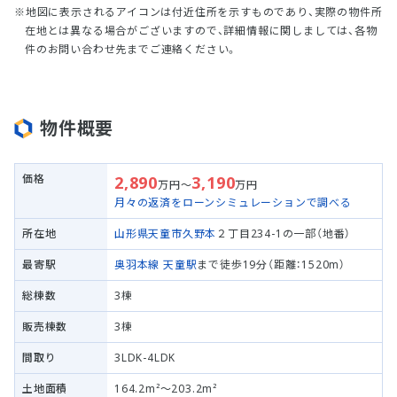
地図に表示されるアイコンは付近住所を示すものであり、実際の物件所
在地とは異なる場合がございますので、詳細情報に関しましては、各物
件のお問い合わせ先までご連絡ください。
物件概要
価格
2,890
3,190
万円～
万円
月々の返済をローンシミュレーションで調べる
所在地
山形県天童市
久野本
２丁目234-1の一部（地番）
最寄駅
奥羽本線
天童駅
まで徒歩19分（距離：1520m）
総棟数
3棟
販売棟数
3棟
間取り
3LDK-4LDK
土地面積
164.2m²～203.2m²