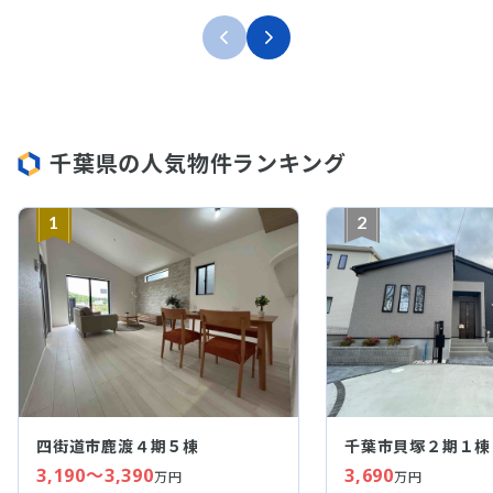
千葉県の人気物件ランキング
1
2
四街道市鹿渡４期５棟
千葉市貝塚２期１棟
3,190～3,390
3,690
万円
万円