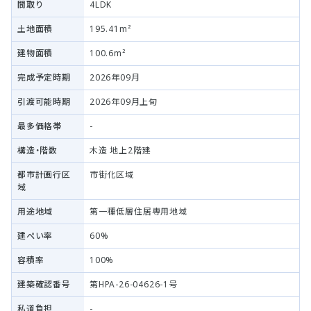
間取り
4LDK
土地面積
195.41m²
建物面積
100.6m²
完成予定時期
2026年09月
引渡可能時期
2026年09月上旬
最多価格帯
-
構造・階数
木造 地上2階建
都市計画行区
市街化区域
域
用途地域
第一種低層住居専用地域
建ぺい率
60%
容積率
100%
建築確認番号
第HPA-26-04626-1号
私道負担
-