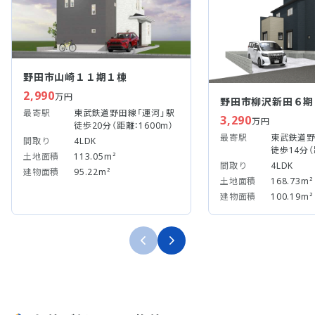
野田市山崎１１期１棟
2,990
万円
野田市柳沢新田６期
最寄駅
東武鉄道野田線「運河」駅
3,290
万円
徒歩20分（距離：1600m）
最寄駅
東武鉄道野
間取り
4LDK
徒歩14分（
土地面積
113.05m²
間取り
4LDK
建物面積
95.22m²
土地面積
168.73m²
建物面積
100.19m²