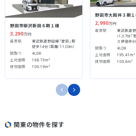
野田市大殿井３期１
2,990
万円
野田市柳沢新田６期１棟
最寄駅
東武鉄道野
3,290
万円
バス7分「野
最寄駅
東武鉄道野田線「愛宕」駅
ス停徒歩6
徒歩14分（距離：1120m）
間取り
4LDK
間取り
4LDK
土地面積
195.41m²
土地面積
168.73m²
建物面積
100.6m²
建物面積
100.19m²
関東の物件を探す