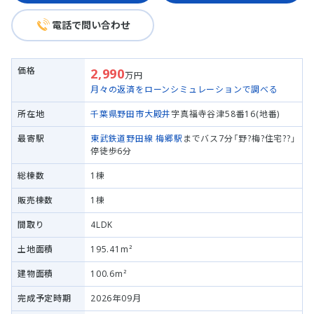
電話で問い合わせ
価格
2,990
万円
月々の返済をローンシミュレーションで調べる
所在地
千葉県野田市
大殿井
字真福寺谷津58番16(地番)
最寄駅
東武鉄道野田線
梅郷駅
までバス7分「野?梅?住宅??」
停徒歩6分
総棟数
1棟
販売棟数
1棟
間取り
4LDK
土地面積
195.41m²
建物面積
100.6m²
完成予定時期
2026年09月