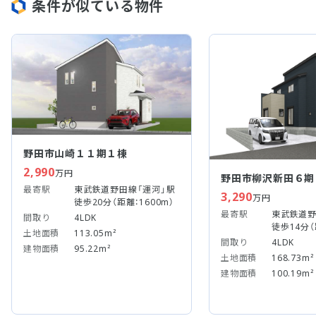
条件が似ている物件
野田市山崎１１期１棟
2,990
万円
野田市柳沢新田６期
最寄駅
東武鉄道野田線「運河」駅
3,290
万円
徒歩20分（距離：1600m）
最寄駅
東武鉄道野
間取り
4LDK
徒歩14分（
土地面積
113.05m²
間取り
4LDK
建物面積
95.22m²
土地面積
168.73m²
建物面積
100.19m²