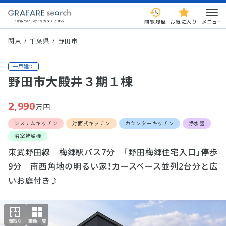
閲覧履歴
お気に入り
メニュー
関東
千葉県
野田市
一戸建て
野田市大殿井３期１棟
2,990
万円
システムキッチン
対面式キッチン
カウンターキッチン
浄水器
浴室乾燥機
東武野田線 梅郷駅バス7分 「野田梅郷住宅入口」停歩
9分 南西角地の明るい家！カースペース並列2台分と広
いお庭付き♪