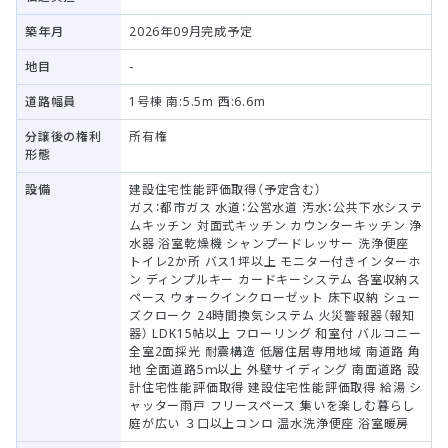
築年月
2026年09月完成予定
地目
-
道路幅員
1号棟 南:5.5m 西:6.6m
分譲後の権利
所有権
形態
設備
建設住宅性能評価取得（予定含む）
ガス：都市ガス 水道：公営水道 汚水：公共下水システ
ムキッチン 対面式キッチン カウンターキッチン 浄
水器 浴室乾燥機 シャンプードレッサー 洗浄便座
トイレ2か所 バス1坪以上 モニター付きインターホ
ン ディンプルキー カードキーシステム 各室収納ス
ペース ウォークインクローゼット 床下収納 シュー
ズクローク 24時間換気システム 火災警報器（報知
器） LDK15帖以上 フローリング 和室付 バルコニー
全室2面採光 耐震構造 低層住居専用地域 南道路 角
地 全面道路5ｍ以上 外壁サイディング 南面道路 設
計住宅性能評価取得 建設住宅性能評価取得 給湯 シ
ャッター雨戸 フリースペース 集いを楽しむ暮らし
庭が広い ３口以上コンロ 温水洗浄便座 浴室暖房