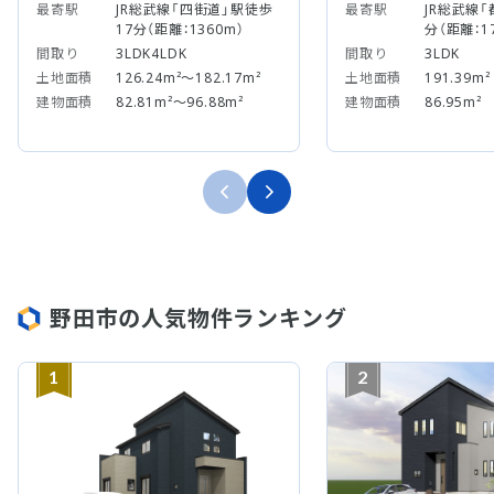
最寄駅
JR総武線「四街道」駅徒歩
最寄駅
JR総武線「
17分（距離：1360m）
分（距離：1
間取り
3LDK4LDK
間取り
3LDK
土地面積
126.24m²～182.17m²
土地面積
191.39m²
建物面積
82.81m²～96.88m²
建物面積
86.95m²
野田市の人気物件ランキング
1
2