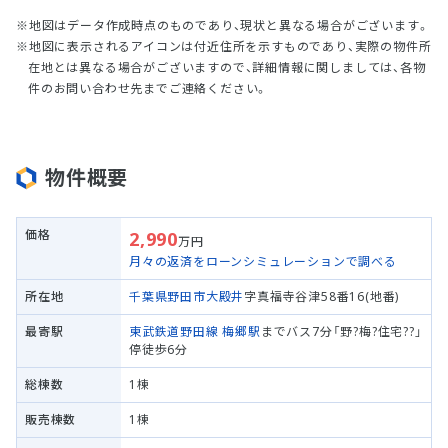
地図はデータ作成時点のものであり、現状と異なる場合がございます。
地図に表示されるアイコンは付近住所を示すものであり、実際の物件所
在地とは異なる場合がございますので、詳細情報に関しましては、各物
件のお問い合わせ先までご連絡ください。
物件概要
価格
2,990
万円
月々の返済をローンシミュレーションで調べる
所在地
千葉県野田市
大殿井
字真福寺谷津58番16(地番)
最寄駅
東武鉄道野田線
梅郷駅
までバス7分「野?梅?住宅??」
停徒歩6分
総棟数
1棟
販売棟数
1棟