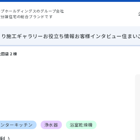
ープホールディングスのグループ会社
て分譲住宅の総合ブランドです
くり
施工ギャラリー
お役立ち情報
お客様インタビュー
住まい
太田袋２棟
ウンターキッチン
浄水器
浴室乾燥機
便利♪