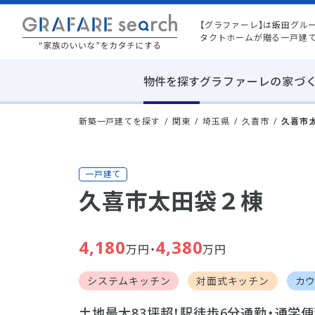
【グラファーレ】は飯田グル
タクトホームが贈る一戸建
物件を探す
グラファーレの家づ
新築一戸建てを探す
関東
埼玉県
久喜市
久喜市
一戸建て
久喜市太田袋２棟
4,180
4,380
万円・
万円
システムキッチン
対面式キッチン
カ
土地最大83坪超！駅徒歩6分通勤・通学