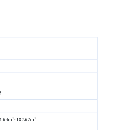
棟
1.64m²・102.67m²