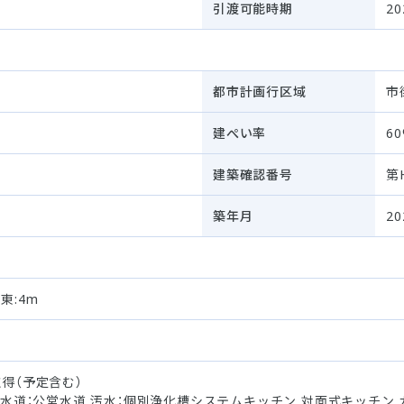
引渡可能時期
2
都市計画行区域
市
建ぺい率
6
建築確認番号
第H
築年月
2
 東:4m
得（予定含む）
 水道：公営水道 汚水：個別浄化槽システムキッチン 対面式キッチン 