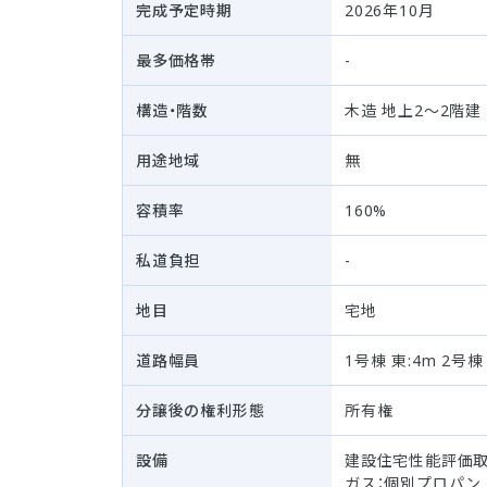
完成予定時期
2026年10月
最多価格帯
-
構造・階数
木造 地上2～2階建
用途地域
無
容積率
160%
私道負担
-
地目
宅地
道路幅員
1号棟 東:4m 2号棟
分譲後の権利形態
所有権
設備
建設住宅性能評価取
ガス：個別プロパン