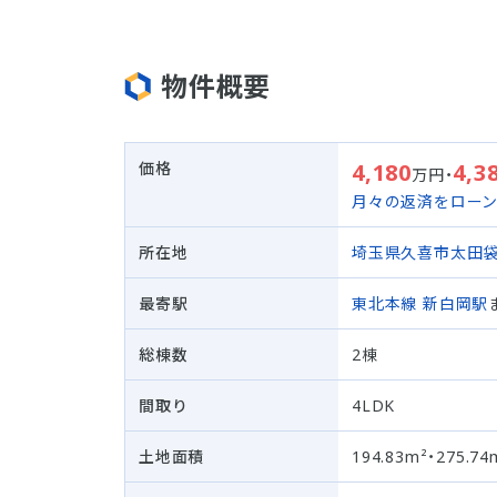
物件概要
価格
4,180
4,3
万円・
月々の返済をロー
所在地
埼玉県久喜市
太田
最寄駅
東北本線
新白岡駅
総棟数
2棟
間取り
4LDK
土地面積
194.83m²・275.74