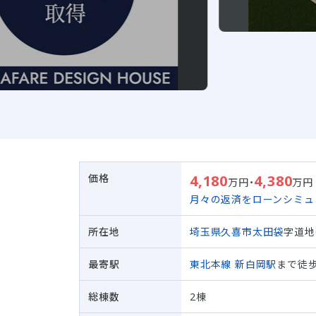
価格
4,180
4,380
万円・
万円
月々の返済をローンシミュ
所在地
埼玉県久喜市
太田袋
字道地
最寄駅
東北本線
新白岡駅
まで徒歩
総棟数
2棟