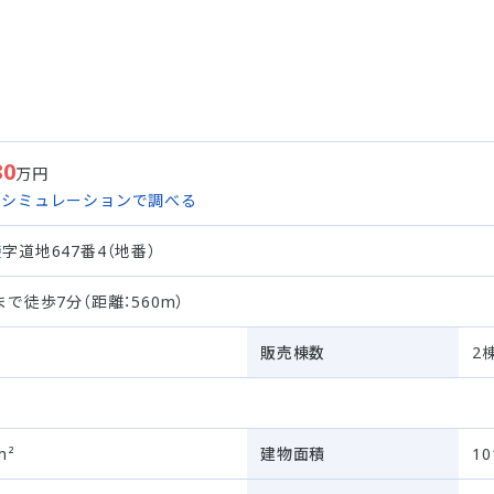
80
万円
ンシミュレーションで調べる
袋
字道地647番4（地番）
まで徒歩7分（距離：560m）
販売棟数
2
m²
建物面積
10