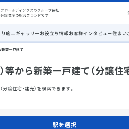
ープホールディングスのグループ会社
て分譲住宅の総合ブランドです
くり
施工ギャラリー
お役立ち情報
お客様インタビュー
住まい
の新築一戸建て
）等から新築一戸建て（分譲住
（分譲住宅・建売）を検索できます。
駅を選択