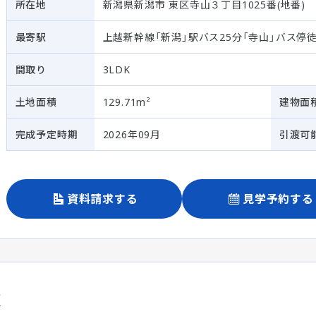
所在地
新潟県新潟市 東区寺山３丁目1025番(地番)
最寄駅
上越新幹線「新潟」駅バス25分「寺山」バス停
間取り
3LDK
土地面積
129.71m²
建物面
完成予定時期
2026年09月
引渡可
資料請求する
見学予約する
棟