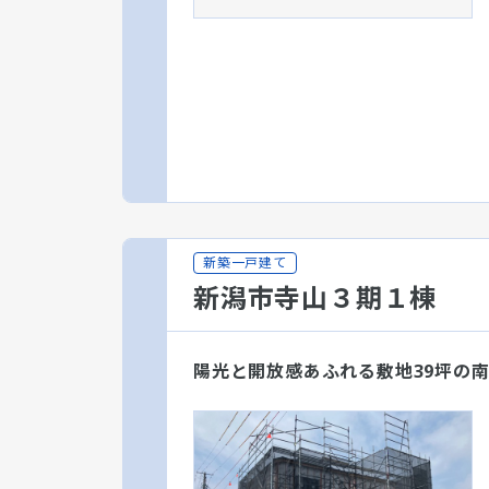
新築一戸建て
新潟市寺山３期１棟
陽光と開放感あふれる敷地39坪の南