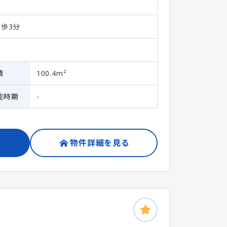
徒歩3分
積
100.4m²
能時期
-
物件詳細を見る