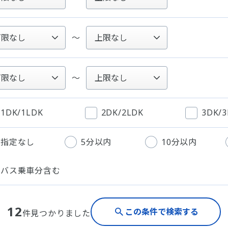
～
～
1DK/1LDK
2DK/2LDK
3DK/
指定なし
5分以内
10分以内
バス乗車分含む
12
この条件で検索する
件見つかりました