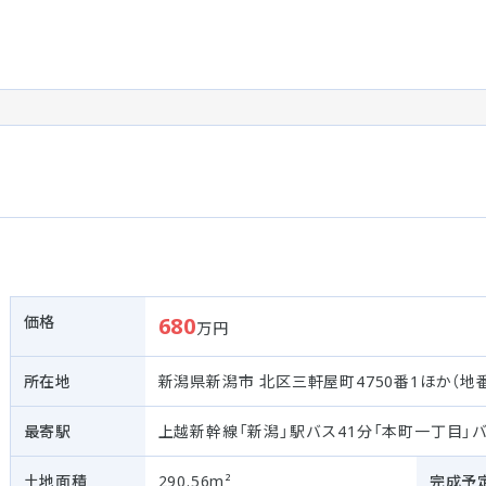
価格
680
万円
所在地
新潟県新潟市 北区三軒屋町4750番1ほか（地
最寄駅
上越新幹線「新潟」駅バス41分「本町一丁目」
土地面積
290.56m²
完成予