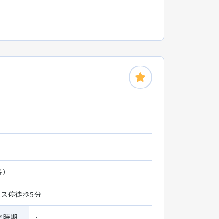
番）
バス停徒歩5分
定時期
-