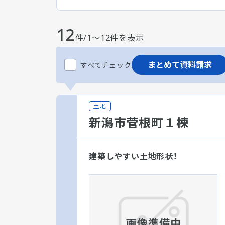
12
件/1～12件を表示
まとめて資料請求
すべてチェック
土地
新潟市菅根町１棟
建築しやすい土地形状！