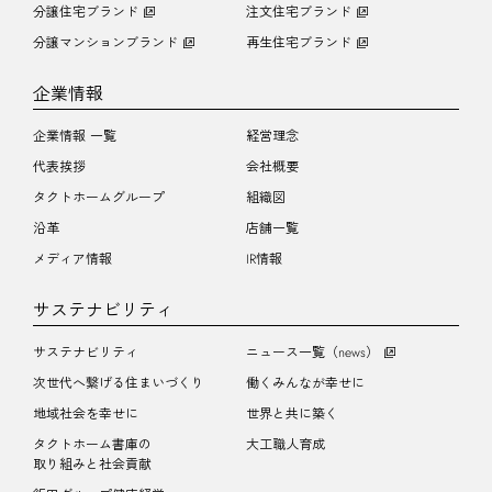
分譲住宅ブランド
注文住宅ブランド
分譲マンションブランド
再生住宅ブランド
企業情報
企業情報 一覧
経営理念
代表挨拶
会社概要
タクトホームグループ
組織図
沿革
店舗一覧
メディア情報
IR情報
サステナビリティ
サステナビリティ
ニュース一覧（news）
次世代へ繋げる住まいづくり
働くみんなが幸せに
地域社会を幸せに
世界と共に築く
タクトホーム書庫の
大工職人育成
取り組みと社会貢献