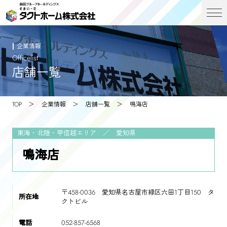
企業情報
Officelist
店舗一覧
TOP
企業情報
店舗一覧
鳴海店
東海・北陸・甲信越エリア ／ 愛知県
鳴海店
〒458-0036 愛知県名古屋市緑区六田1丁目150 タ
所在地
クトビル
電話
052-857-6568