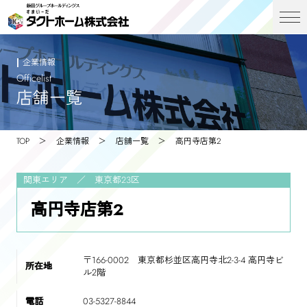
企業情報
Officelist
店舗一覧
TOP
企業情報
店舗一覧
高円寺店第2
関東エリア ／ 東京都23区
高円寺店第2
〒166-0002 東京都杉並区高円寺北2-3-4 高円寺ビ
所在地
ル2階
電話
03-5327-8844