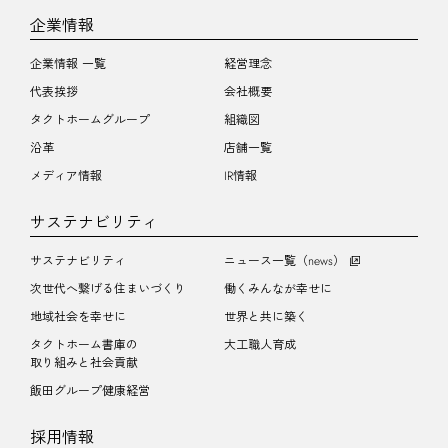
企業情報
企業情報 一覧
経営理念
代表挨拶
会社概要
タクトホームグループ
組織図
沿革
店舗一覧
メディア情報
IR情報
サステナビリティ
サステナビリティ
ニュース一覧（news）
次世代へ繋げる住まいづくり
働くみんなが幸せに
地域社会を幸せに
世界と共に築く
タクトホーム書庫の
大工職人育成
取り組みと社会貢献
飯田グループ健康経営
採用情報