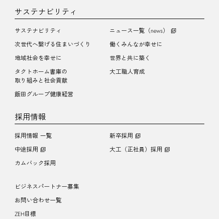
サステナビリティ
サステナビリティ
ニュース一覧（news）
次世代へ繋げる住まいづくり
働くみんなが幸せに
地域社会を幸せに
世界と共に築く
タクトホーム書庫の
大工職人育成
取り組みと社会貢献
飯田グループ健康経営
採用情報
採用情報 一覧
新卒採用
中途採用
大工（正社員）採用
カムバック採用
ビジネスパートナー募集
お問い合わせ一覧
ZEH目標