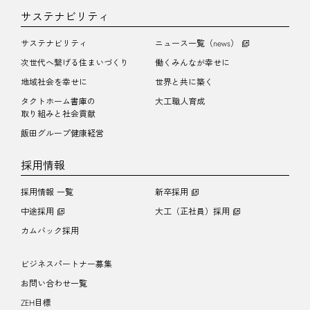
サステナビリティ
サステナビリティ
ニュース一覧（news）
次世代へ繋げる住まいづくり
働くみんなが幸せに
地域社会を幸せに
世界と共に築く
タクトホーム書庫の
大工職人育成
取り組みと社会貢献
飯田グループ健康経営
採用情報
採用情報 一覧
新卒採用
中途採用
大工（正社員）採用
カムバック採用
ビジネスパートナー募集
お問い合わせ一覧
ZEH目標