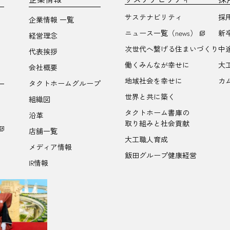
サステナビリティ
採
企業情報 一覧
ニュース一覧（news）
新
経営理念
次世代へ繋げる住まいづくり
中
代表挨拶
働くみんなが幸せに
大
会社概要
地域社会を幸せに
カ
タクトホームグループ
世界と共に築く
組織図
タクトホーム書庫の
沿革
取り組みと社会貢献
店舗一覧
大工職人育成
メディア情報
飯田グループ健康経営
IR情報