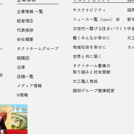
サステナビリティ
採
企業情報 一覧
ニュース一覧（news）
新
経営理念
次世代へ繋げる住まいづくり
中
代表挨拶
働くみんなが幸せに
大
会社概要
地域社会を幸せに
カ
タクトホームグループ
世界と共に築く
組織図
タクトホーム書庫の
沿革
取り組みと社会貢献
店舗一覧
大工職人育成
メディア情報
飯田グループ健康経営
IR情報